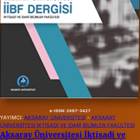
e-ISSN: 2687-3427
YAYIMCI:
AKSARAY ÜNİVERSİTESİ
-
AKSARAY
ÜNİVERSİTESİ İKTİSADİ VE İDARİ BİLİMLER FAKÜLTESİ
Aksaray Üniversitesi İktisadi ve