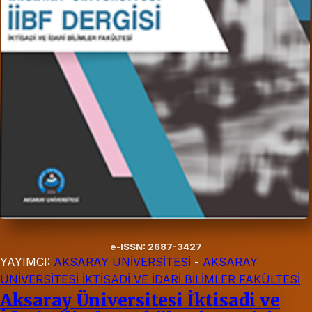
e-ISSN: 2687-3427
YAYIMCI:
AKSARAY ÜNİVERSİTESİ
-
AKSARAY
ÜNİVERSİTESİ İKTİSADİ VE İDARİ BİLİMLER FAKÜLTESİ
Aksaray Üniversitesi İktisadi ve