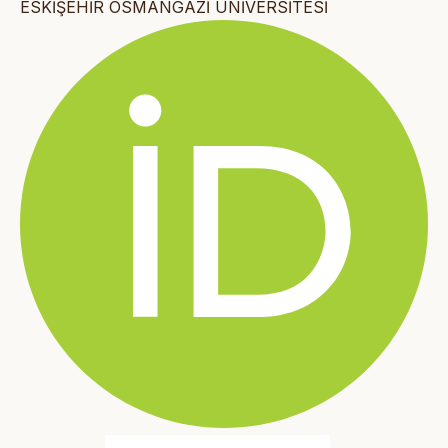
ESKİŞEHİR OSMANGAZİ ÜNİVERSİTESİ