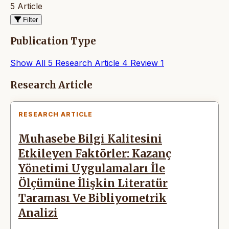
5 Article
Filter
Publication Type
Show All
5
Research Article
4
Review
1
Articles
Research Article
RESEARCH ARTICLE
Muhasebe Bilgi Kalitesini
Etkileyen Faktörler: Kazanç
Yönetimi Uygulamaları İle
Ölçümüne İlişkin Literatür
Taraması Ve Bibliyometrik
Analizi