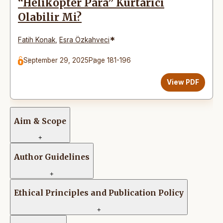
“Helikopter Para” Kurtarıcı
Olabilir Mi?
*
Fatih Konak
,
Esra Özkahveci
September 29, 2025
Page 181-196
View PDF
Aim & Scope
+
Author Guidelines
+
Ethical Principles and Publication Policy
+