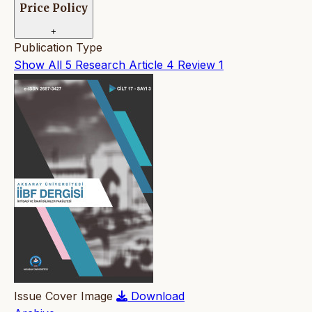
Price Policy
+
Publication Type
Show All
5
Research Article
4
Review
1
Issue Cover Image
Download