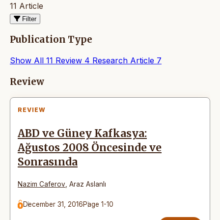
11 Article
Filter
Publication Type
Show All
11
Review
4
Research Article
7
Articles
Review
REVIEW
ABD ve Güney Kafkasya:
Ağustos 2008 Öncesinde ve
Sonrasında
Nazim Caferov
,
Araz Aslanlı
December 31, 2016
Page 1-10