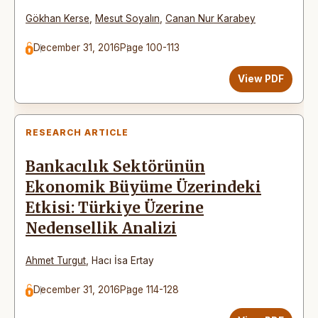
Gökhan Kerse
,
Mesut Soyalın
,
Canan Nur Karabey
December 31, 2016
Page 100-113
View PDF
RESEARCH ARTICLE
Bankacılık Sektörünün
Ekonomik Büyüme Üzerindeki
Etkisi: Türkiye Üzerine
Nedensellik Analizi
Ahmet Turgut
,
Hacı İsa Ertay
December 31, 2016
Page 114-128