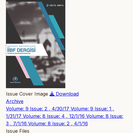
Issue Cover Image
Download
Archive
Volume: 9 Issue: 2 , 4/30/17
Volume: 9 Issue: 1 ,
1/31/17
Volume: 8 Issue: 4 , 12/1/16
Volume: 8 Issue:
3 , 7/1/16
Volume: 8 Issue: 2 , 4/1/16
Issue Files