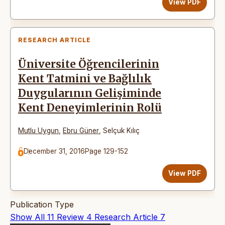
View PDF
RESEARCH ARTICLE
Üniversite Öğrencilerinin
Kent Tatmini ve Bağlılık
Duygularının Gelişiminde
Kent Deneyimlerinin Rolü
Mutlu Uygun
,
Ebru Güner
,
Selçuk Kılıç
December 31, 2016
Page 129-152
View PDF
Publication Type
Show All
11
Review
4
Research Article
7