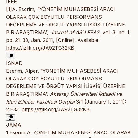
IEEE
[1]A. Eserim, “YÖNETİM MUHASEBESİ ARACI
OLARAK ÇOK BOYUTLU PERFORMANS
DEĞERLEME VE ÖRGÜT YAPISI İLİŞKİSİ ÜZERİNE
BİR ARAŞTIRMA”,
Journal of ASU FEAS
, vol. 3, no. 1,
pp. 21–33, Jan. 2011, [Online]. Available:
https://izlik.org/JA92TG32KB
ISNAD
Eserim, Alper. “YÖNETİM MUHASEBESİ ARACI
OLARAK ÇOK BOYUTLU PERFORMANS
DEĞERLEME VE ÖRGÜT YAPISI İLİŞKİSİ ÜZERİNE
BİR ARAŞTIRMA”.
Aksaray Üniversitesi İktisadi ve
İdari Bilimler Fakültesi Dergisi
3/1 (January 1, 2011):
21-33.
https://izlik.org/JA92TG32KB
.
JAMA
1.Eserim A. YÖNETİM MUHASEBESİ ARACI OLARAK