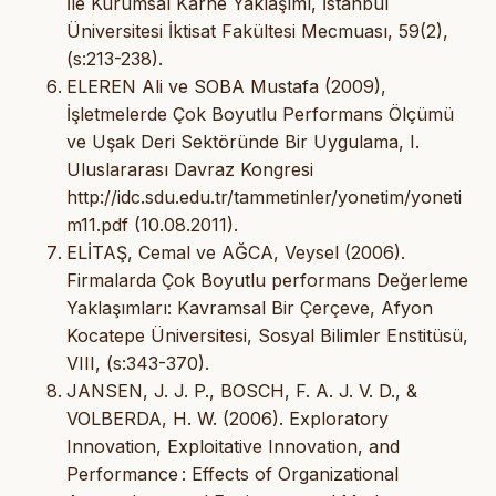
İle Kurumsal Karne Yaklaşımı, İstanbul
Üniversitesi İktisat Fakültesi Mecmuası, 59(2),
(s:213-238).
ELEREN Ali ve SOBA Mustafa (2009),
İşletmelerde Çok Boyutlu Performans Ölçümü
ve Uşak Deri Sektöründe Bir Uygulama, I.
Uluslararası Davraz Kongresi
http://idc.sdu.edu.tr/tammetinler/yonetim/yoneti
m11.pdf (10.08.2011).
ELİTAŞ, Cemal ve AĞCA, Veysel (2006).
Firmalarda Çok Boyutlu performans Değerleme
Yaklaşımları: Kavramsal Bir Çerçeve, Afyon
Kocatepe Üniversitesi, Sosyal Bilimler Enstitüsü,
VIII, (s:343-370).
JANSEN, J. J. P., BOSCH, F. A. J. V. D., &
VOLBERDA, H. W. (2006). Exploratory
Innovation, Exploitative Innovation, and
Performance : Effects of Organizational